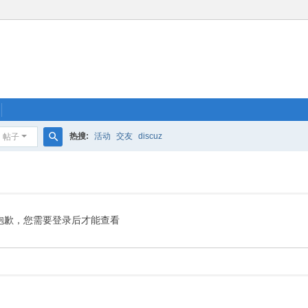
热搜:
活动
交友
discuz
帖子
搜
索
抱歉，您需要登录后才能查看