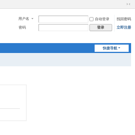
切
换
用户名
自动登录
找回密码
到
窄
密码
立即注册
登录
版
快捷导航