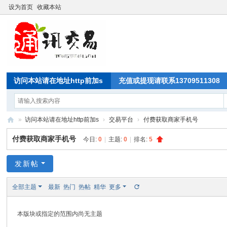
设为首页
收藏本站
访问本站请在地址http前加s
充值或提现请联系13709511308
»
访问本站请在地址http前加s
›
交易平台
›
付费获取商家手机号
通
付费获取商家手机号
今日:
0
|
主题:
0
|
排名:
5
讯
交
发新帖
易
全部主题
最新
热门
热帖
精华
更多
论
坛
本版块或指定的范围内尚无主题