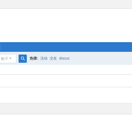
热搜:
活动
交友
discuz
帖子
搜
索